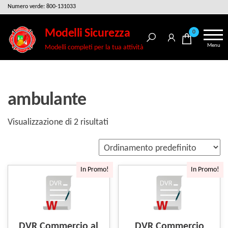
Salta
Numero verde: 800-131033
e
Modelli Sicurezza
0
vai
Menu
Modelli completi per la tua attività
al
contenuto
ambulante
Visualizzazione di 2 risultati
In Promo!
In Promo!
DVR Commercio al
DVR Commercio