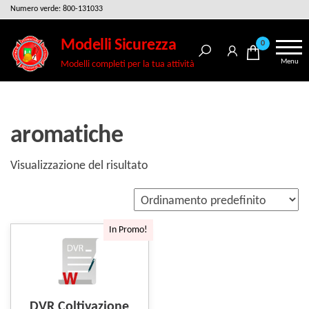
Salta
Numero verde: 800-131033
e
Modelli Sicurezza
0
vai
Menu
Modelli completi per la tua attività
al
contenuto
aromatiche
Visualizzazione del risultato
In Promo!
DVR Coltivazione