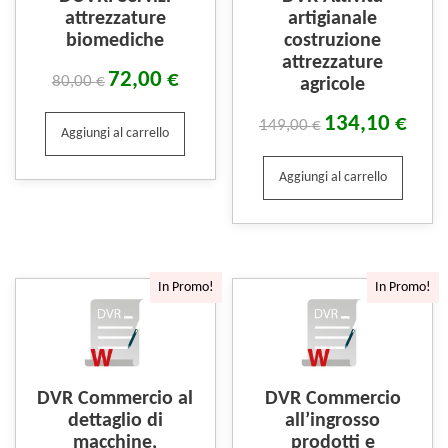
attrezzature
artigianale
biomediche
costruzione
attrezzature
72,00
€
80,00
€
agricole
134,10
€
149,00
€
Aggiungi al carrello
Aggiungi al carrello
In Promo!
In Promo!
DVR Commercio al
DVR Commercio
dettaglio di
all’ingrosso
macchine,
prodotti e