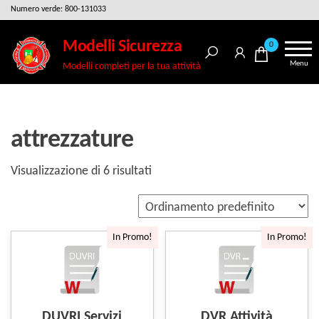
Salta
Numero verde: 800-131033
e
Modelli Sicurezza
0
vai
Menu
Modelli completi per la tua attività
al
contenuto
attrezzature
Visualizzazione di 6 risultati
In Promo!
In Promo!
DUVRI Servizi
DVR Attività