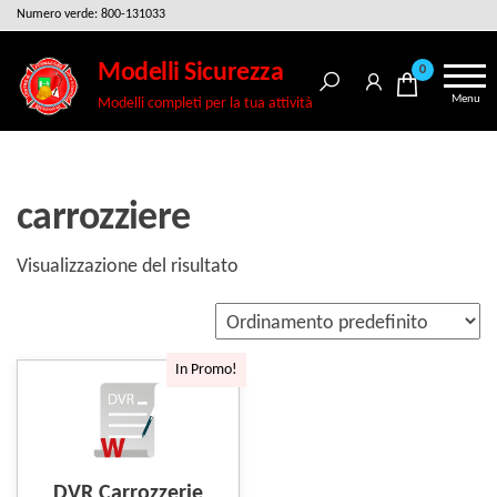
Salta
Numero verde: 800-131033
e
Modelli Sicurezza
0
vai
Menu
Modelli completi per la tua attività
al
contenuto
carrozziere
Visualizzazione del risultato
In Promo!
DVR Carrozzerie