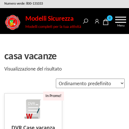
Salta
Numero verde: 800-131033
e
Modelli Sicurezza
0
vai
Menu
Modelli completi per la tua attività
al
contenuto
casa vacanze
Visualizzazione del risultato
In Promo!
DVR Case vacanza