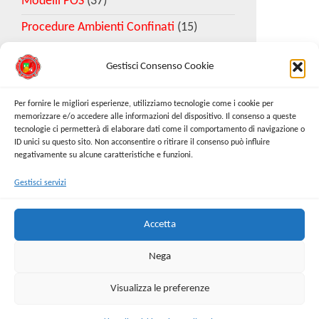
Modelli POS
(37)
Procedure Ambienti Confinati
(15)
Gestisci Consenso Cookie
Download Esempio DVR
Per fornire le migliori esperienze, utilizziamo tecnologie come i cookie per
memorizzare e/o accedere alle informazioni del dispositivo. Il consenso a queste
tecnologie ci permetterà di elaborare dati come il comportamento di navigazione o
Richiedi Modello
ID unici su questo sito. Non acconsentire o ritirare il consenso può influire
negativamente su alcune caratteristiche e funzioni.
Gestisci servizi
Cerca:
Cerca
Accetta
Nega
Visualizza le preferenze
Proudly powered by
WordPress
|
Tema:
Envo Online
Store