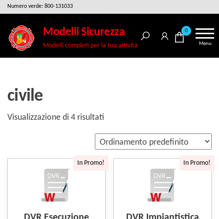
Salta
Numero verde: 800-131033
e
Modelli Sicurezza
0
vai
Menu
Modelli completi per la tua attività
al
contenuto
civile
Visualizzazione di 4 risultati
In Promo!
In Promo!
DVR Esecuzione
DVR Impiantistica