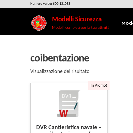
Salta
Numero verde: 800-131033
e
Modelli Sicurezza
vai
Mode
Modelli completi per la tua attività
al
contenuto
coibentazione
Visualizzazione del risultato
In Promo!
DVR Cantieristica navale –