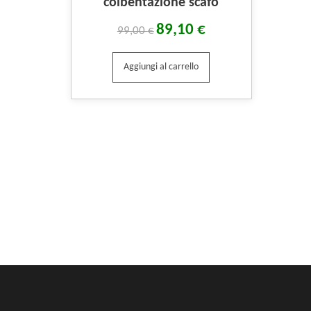
coibentazione scafo
89,10
€
99,00
€
Aggiungi al carrello