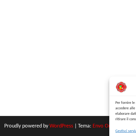
Per fornire l
accedere alle 
elaborare dat
ritirare il co
Proudly powered by
WordPress
|
Tema:
Envo Online Store
Gestisci servi