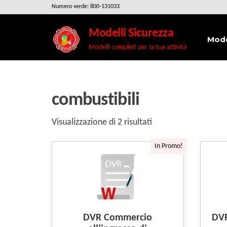
Salta
Numero verde: 800-131033
e
Modelli Sicurezza
vai
Mode
Modelli completi per la tua attività
al
contenuto
combustibili
Visualizzazione di 2 risultati
In Promo!
DVR Commercio
DVR