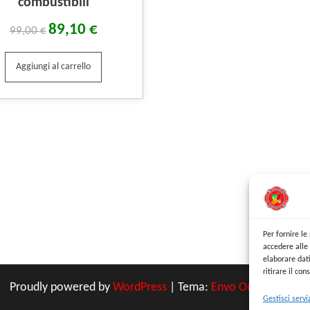
combustibili
89,10
€
99,00
€
Aggiungi al carrello
Per fornire l
accedere alle 
elaborare dat
ritirare il co
Proudly powered by
WordPress
|
Tema:
Envo Online Store
Gestisci servi