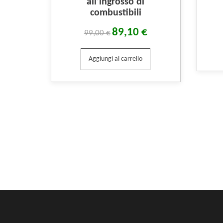
all’ingrosso di
combustibili
89,10
€
99,00
€
Aggiungi al carrello