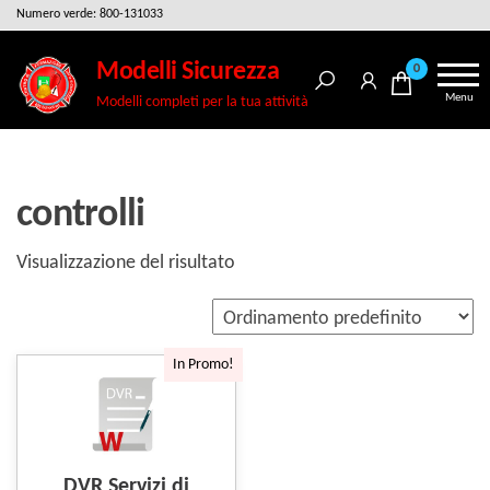
Salta
Numero verde: 800-131033
e
Modelli Sicurezza
0
vai
Menu
Modelli completi per la tua attività
al
contenuto
controlli
Visualizzazione del risultato
In Promo!
DVR Servizi di