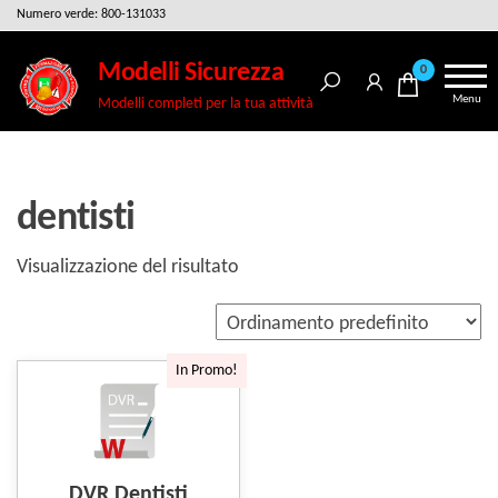
Salta
Numero verde: 800-131033
e
Modelli Sicurezza
0
vai
Menu
Modelli completi per la tua attività
al
contenuto
dentisti
Visualizzazione del risultato
In Promo!
DVR Dentisti