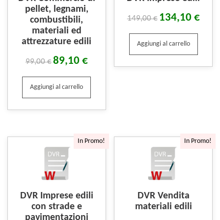
pellet, legnami,
134,10
€
149,00
€
combustibili,
materiali ed
attrezzature edili
Aggiungi al carrello
89,10
€
99,00
€
Aggiungi al carrello
In Promo!
In Promo!
DVR Imprese edili
DVR Vendita
con strade e
materiali edili
pavimentazioni