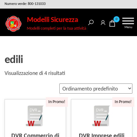
Salta
Numero verde: 800-131033
e
Modelli Sicurezza
0
vai
Menu
Modelli completi per la tua attività
al
contenuto
edili
Visualizzazione di 4 risultati
In Promo!
In Promo!
DVR Commercio di
DVR Imprese edili