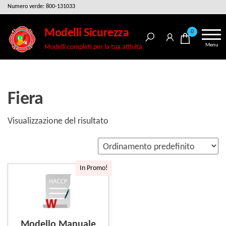
Salta
Numero verde: 800-131033
e
Modelli Sicurezza
0
vai
Menu
Modelli completi per la tua attività
al
contenuto
Fiera
Visualizzazione del risultato
In Promo!
Modello Manuale