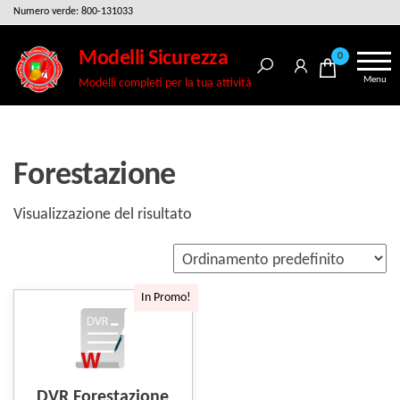
Salta
Numero verde: 800-131033
e
Modelli Sicurezza
0
vai
Menu
Modelli completi per la tua attività
al
contenuto
Forestazione
Visualizzazione del risultato
In Promo!
DVR Forestazione