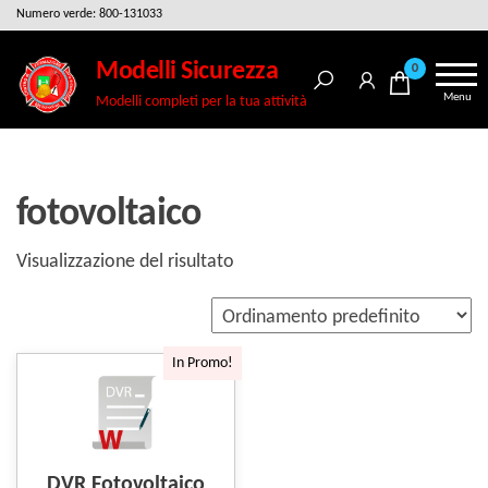
Salta
Numero verde: 800-131033
e
Modelli Sicurezza
0
vai
Menu
Modelli completi per la tua attività
al
contenuto
fotovoltaico
Visualizzazione del risultato
In Promo!
DVR Fotovoltaico