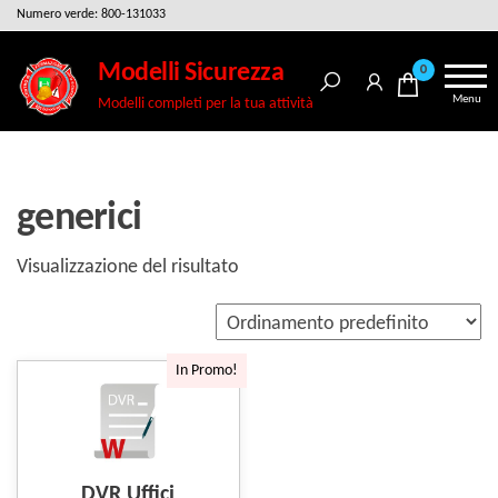
Salta
Numero verde: 800-131033
e
Modelli Sicurezza
0
vai
Menu
Modelli completi per la tua attività
al
contenuto
generici
Visualizzazione del risultato
In Promo!
DVR Uffici