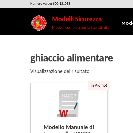
Salta
Numero verde: 800-131033
e
Modelli Sicurezza
vai
Mode
Modelli completi per la tua attività
al
contenuto
ghiaccio alimentare
Visualizzazione del risultato
In Promo!
Modello Manuale di