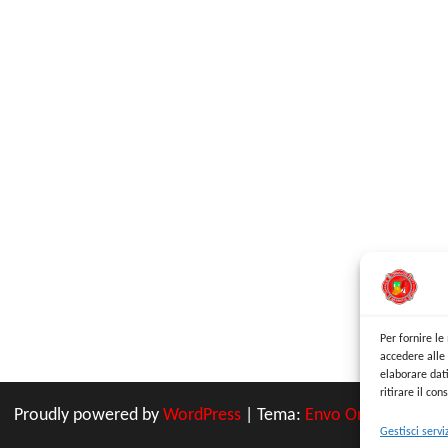
Per fornire l
accedere alle 
elaborare dat
ritirare il co
Proudly powered by
WordPress
|
Tema:
Envo Online Store
Gestisci servi