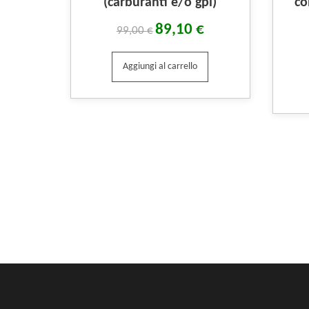
(carburanti e/o gpl)
co
89,10
€
99,00
€
Aggiungi al carrello