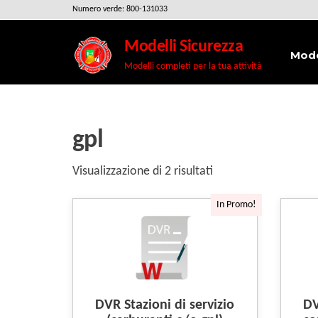
Salta
Numero verde: 800-131033
e
Modelli Sicurezza
vai
Mode
Modelli completi per la tua attività
al
contenuto
gpl
Visualizzazione di 2 risultati
In Promo!
DVR Stazioni di servizio
DV