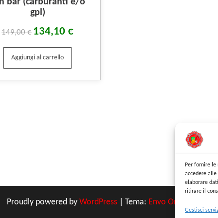
n bar (carburanti e/o
gpl)
134,10
€
149,00
€
Aggiungi al carrello
Per fornire l
accedere alle 
elaborare dat
ritirare il co
Proudly powered by
WordPress
|
Tema:
Envo Online Store
Gestisci servi