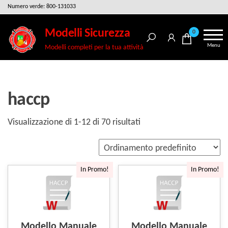
Salta
Numero verde: 800-131033
e
Modelli Sicurezza
0
vai
Menu
Modelli completi per la tua attività
al
contenuto
haccp
Visualizzazione di 1-12 di 70 risultati
In Promo!
In Promo!
Modello Manuale
Modello Manuale