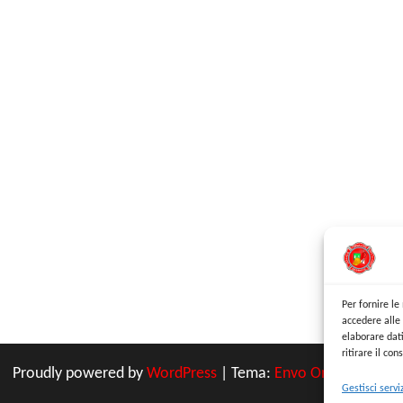
Per fornire l
accedere alle 
elaborare dat
ritirare il co
Proudly powered by
WordPress
|
Tema:
Envo Online Store
Gestisci servi