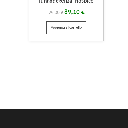
lungodegenza, hospice
89,10
€
99,00
€
Aggiungi al carrello