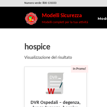
Salta
Numero verde: 800-131033
e
Modelli Sicurezza
vai
Mode
Modelli completi per la tua attività
al
contenuto
hospice
Visualizzazione del risultato
In Promo!
DVR Ospedali – degenza,