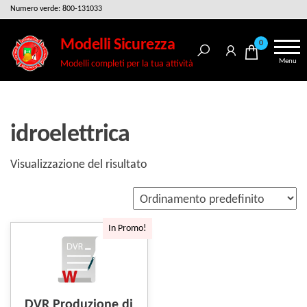
Salta
Numero verde: 800-131033
e
Modelli Sicurezza
0
vai
Menu
Modelli completi per la tua attività
al
contenuto
idroelettrica
Visualizzazione del risultato
In Promo!
DVR Produzione di