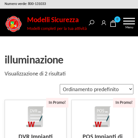
Salta
Numero verde: 800-131033
e
Modelli Sicurezza
0
vai
Menu
Modelli completi per la tua attività
al
contenuto
illuminazione
Visualizzazione di 2 risultati
In Promo!
In Promo!
DVR Impianti
POS Impianti di