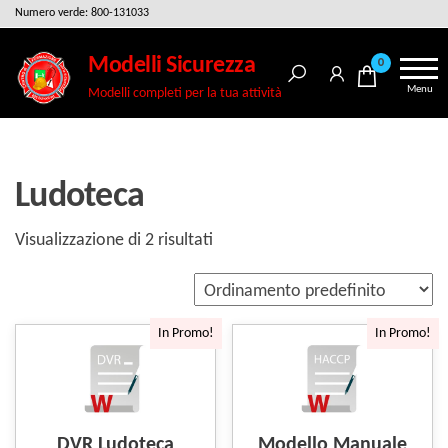
Salta
Numero verde: 800-131033
e
Modelli Sicurezza
0
vai
Menu
Modelli completi per la tua attività
al
contenuto
Ludoteca
Visualizzazione di 2 risultati
In Promo!
In Promo!
DVR Ludoteca
Modello Manuale