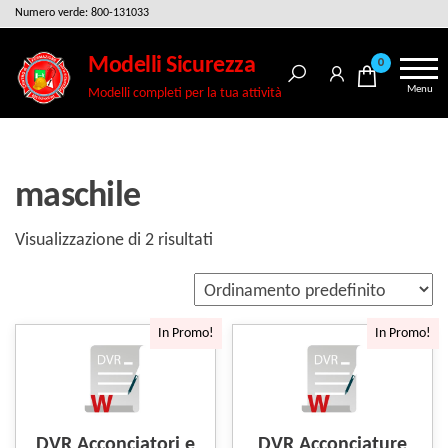
Salta
Numero verde: 800-131033
e
Modelli Sicurezza
0
vai
Menu
Modelli completi per la tua attività
al
contenuto
maschile
Visualizzazione di 2 risultati
In Promo!
In Promo!
DVR Acconciatori e
DVR Acconciature