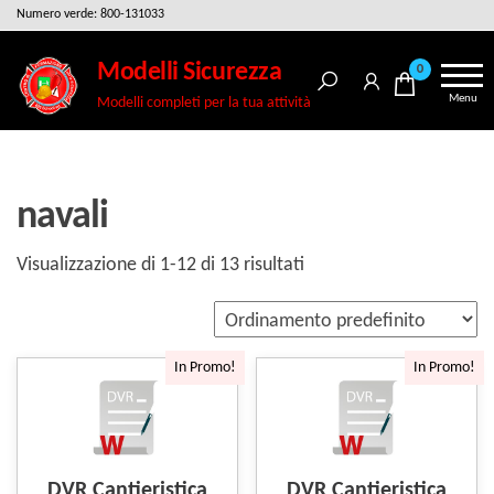
Salta
Numero verde: 800-131033
e
Modelli Sicurezza
0
vai
Menu
Modelli completi per la tua attività
al
contenuto
navali
Visualizzazione di 1-12 di 13 risultati
In Promo!
In Promo!
DVR Cantieristica
DVR Cantieristica