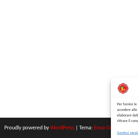
Per fornire l
accedere alle 
elaborare dat
ritirare il co
Proudly powered by
WordPress
|
Tema:
Envo Online Store
Gestisci servi