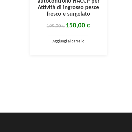
autocontrollo HACCP per
Attività di ingrosso pesce
fresco e surgelato
150,00
€
199,00
€
Aggiungi al carrello