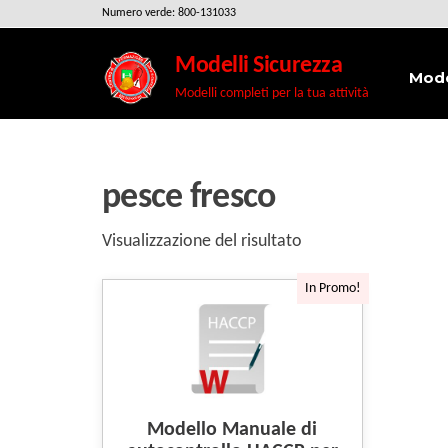
Salta
Numero verde: 800-131033
e
Modelli Sicurezza
vai
Mode
Modelli completi per la tua attività
al
contenuto
pesce fresco
Visualizzazione del risultato
In Promo!
Modello Manuale di