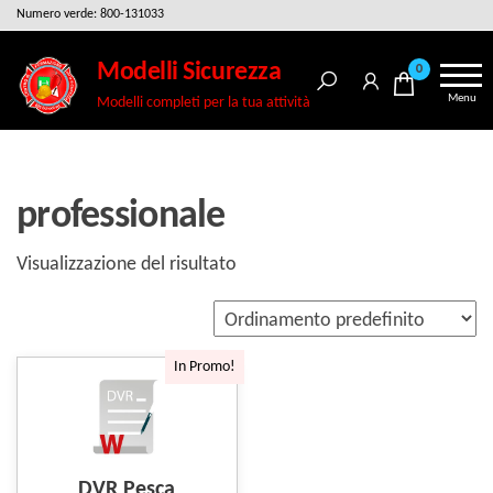
Salta
Numero verde: 800-131033
e
Modelli Sicurezza
0
vai
Menu
Modelli completi per la tua attività
al
contenuto
professionale
Visualizzazione del risultato
In Promo!
DVR Pesca