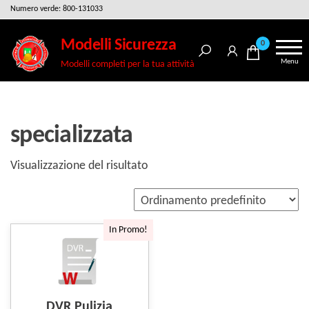
Salta
Numero verde: 800-131033
e
Modelli Sicurezza
0
vai
Menu
Modelli completi per la tua attività
al
contenuto
specializzata
Visualizzazione del risultato
In Promo!
DVR Pulizia