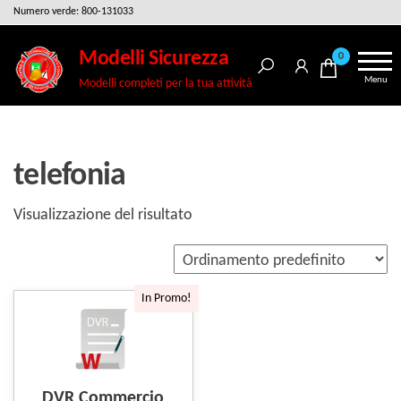
Salta
Numero verde: 800-131033
e
Modelli Sicurezza
0
vai
Menu
Modelli completi per la tua attività
al
contenuto
telefonia
Visualizzazione del risultato
In Promo!
DVR Commercio