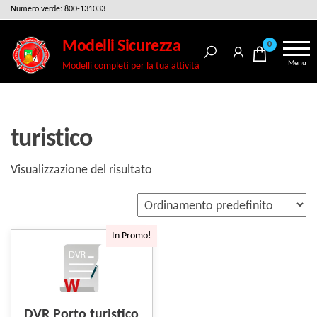
Salta
Numero verde: 800-131033
e
Modelli Sicurezza
0
vai
Menu
Modelli completi per la tua attività
al
contenuto
turistico
Visualizzazione del risultato
In Promo!
DVR Porto turistico